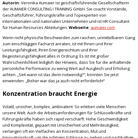
Autorin:
Veronika Aumaier ist geschäftsführende Gesellschafterin
der AUMAIER CONSULTING I TRAINING GmbH. Sie coacht Vorstände,
Geschäftsführer, Führungskräfte und Topexperten von
internationalen und nationalen Unternehmen und ist HR-Consultant
für Human Resources Abteilungen.
Webseite:
aumaier.com
Wenn nicht physische Beschwerden zum raschen, unmittelbaren Gang
zum einschlägigen Facharzt anraten, ist mit Ihnen und Ihrer
Leistungsfähigkeit, Ihren Energiereichtum und Ihrer
Begeisterungsfähigkeit alles in Ordnung. Es ist mit großer
Wahrscheinlichkeit lediglich der Hinweis, dass Sie für die anhaltende
persönliche Performance zu wenig Wert auf Ausgleich und Erholung
achten. „Seit wann ist das denn notwendig?“, könnten Sie jetzt
einwenden. „Bisher war das ja auch nicht erforderlich!“
Konzentration braucht Energie
Volatil, unsicher, komplex, ambivalent: So erleben viele Menschen
unsere Welt. Auch die Arbeitsanforderungen für Schlüsselkräfte und
Führungskräfte haben sich rapid verschärft. Hohe Geschwindigkeit
und Komplexität, gepaart mit Unsicherheit und Mehrdeutigkeit,
verlangen oft ein Vielfaches an Konzentration, Mut und
Innovationskraft, um die richtigen Schlüsse zu ziehen und nachhaltige