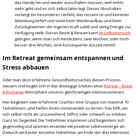
das Handy hin und wieder ausschalten müssen, weil nichts
mehr geht und es sich selbst lahm legt. Dieses Abschalten
verlangt ein besonderes Umfeld, das reizarm ist und keinerlei
Ablenkung liefert und somit beim Wiederaufbau und beim
Zurückgewinnen der eigenen Kraft subtil und stetig Energie zur
Verfügung stellt. Dieses Reset & Restart kann
im Selbstversuch
gelingen, wenn man sich mindestens zwei Wochen, oder noch
besser drei Wochen, eine konsequente Auszeit nimmt!
Im Retreat gemeinsam entspannen und
Stress abbauen
Oder man lässt erfahrene Gesundheitscoaches diesen Prozess
steuern und begibt sich in das dreitägige Erleben einer
Retreat – Reset
& Recharge
Atmosphäre unseres gleichnamigen Intensivseminars.
Hier begleiten zwei erfahrene Coaches eine Gruppe von maximal 10
Teilnehmern, und helfen ihnen voneinander zu lernen. Das hilft, um
sich selber nicht als unzureichend, hilflos oder schwach zu erleben.
Ganz im Gegenteil: Die Teilnehmer inspirieren und begeistern sich
gegenseitig und spornen einander mit positiver Lebensenergie an.
Dadurch wird jeder einzelne Teilnehmer am Ende der drei intensiven