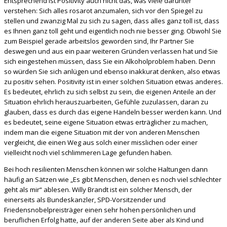
Entsprechend ist Positivity auch nicht das, was viele darunter
verstehen: Sich alles rosarot anzumalen, sich vor den Spiegel zu
stellen und zwanzig Mal zu sich zu sagen, dass alles ganz toll ist, dass
es Ihnen ganz toll geht und eigentlich noch nie besser ging. Obwohl Sie
zum Beispiel gerade arbeitslos geworden sind, Ihr Partner Sie
deswegen und aus ein paar weiteren Gründen verlassen hat und Sie
sich eingestehen müssen, dass Sie ein Alkoholproblem haben. Denn
so würden Sie sich anlügen und ebenso inakkurat denken, also etwas
zu positiv sehen. Positivity ist in einer solchen Situation etwas anderes.
Es bedeutet, ehrlich zu sich selbst zu sein, die eigenen Anteile an der
Situation ehrlich herauszuarbeiten, Gefühle zuzulassen, daran zu
glauben, dass es durch das eigene Handeln besser werden kann. Und
es bedeutet, seine eigene Situation etwas erträglicher zu machen,
indem man die eigene Situation mit der von anderen Menschen
vergleicht, die einen Weg aus solch einer misslichen oder einer
vielleicht noch viel schlimmeren Lage gefunden haben.
Bei hoch resilienten Menschen können wir solche Haltungen dann
häufig an Sätzen wie „Es gibt Menschen, denen es noch viel schlechter
geht als mir“ ablesen. Willy Brandt ist ein solcher Mensch, der
einerseits als Bundeskanzler, SPD-Vorsitzender und
Friedensnobelpreisträger einen sehr hohen persönlichen und
beruflichen Erfolg hatte, auf der anderen Seite aber als Kind und