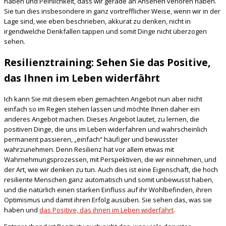
haben und Peinlichkeit, dass wir gerade an Ansehen verloren haben.
Sie tun dies insbesondere in ganz vortrefflicher Weise, wenn wir in der
Lage sind, wie eben beschrieben, akkurat zu denken, nicht in
irgendwelche Denkfallen tappen und somit Dinge nicht überzogen
sehen.
Resilienztraining: Sehen Sie das Positive,
das Ihnen im Leben widerfährt
Ich kann Sie mit diesem eben gemachten Angebot nun aber nicht
einfach so im Regen stehen lassen und möchte Ihnen daher ein
anderes Angebot machen. Dieses Angebot lautet, zu lernen, die
positiven Dinge, die uns im Leben widerfahren und wahrscheinlich
permanent passieren, „einfach“ häufiger und bewusster
wahrzunehmen. Denn Resilienz hat vor allem etwas mit
Wahrnehmungsprozessen, mit Perspektiven, die wir einnehmen, und
der Art, wie wir denken zu tun. Auch dies ist eine Eigenschaft, die hoch
resiliente Menschen ganz automatisch und somit unbewusst haben,
und die natürlich einen starken Einfluss auf ihr Wohlbefinden, ihren
Optimismus und damit ihren Erfolg ausüben. Sie sehen das, was sie
haben und
das Positive, das ihnen im Leben widerfährt
.