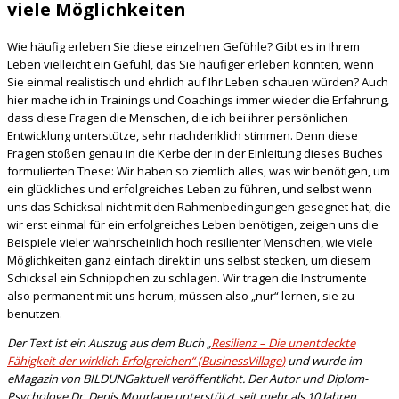
viele Möglichkeiten
Wie häufig erleben Sie diese einzelnen Gefühle? Gibt es in Ihrem
Leben vielleicht ein Gefühl, das Sie häufiger erleben könnten, wenn
Sie einmal realistisch und ehrlich auf Ihr Leben schauen würden? Auch
hier mache ich in Trainings und Coachings immer wieder die Erfahrung,
dass diese Fragen die Menschen, die ich bei ihrer persönlichen
Entwicklung unterstütze, sehr nachdenklich stimmen. Denn diese
Fragen stoßen genau in die Kerbe der in der Einleitung dieses Buches
formulierten These: Wir haben so ziemlich alles, was wir benötigen, um
ein glückliches und erfolgreiches Leben zu führen, und selbst wenn
uns das Schicksal nicht mit den Rahmenbedingungen gesegnet hat, die
wir erst einmal für ein erfolgreiches Leben benötigen, zeigen uns die
Beispiele vieler wahrscheinlich hoch resilienter Menschen, wie viele
Möglichkeiten ganz einfach direkt in uns selbst stecken, um diesem
Schicksal ein Schnippchen zu schlagen. Wir tragen die Instrumente
also permanent mit uns herum, müssen also „nur“ lernen, sie zu
benutzen.
Der Text ist ein Auszug aus dem Buch „
Resilienz – Die unentdeckte
Fähigkeit der wirklich Erfolgreichen“ (BusinessVillage)
und wurde im
eMagazin von BILDUNGaktuell veröffentlicht. Der Autor und Diplom-
Psychologe Dr. Denis Mourlane unterstützt seit mehr als 10 Jahren