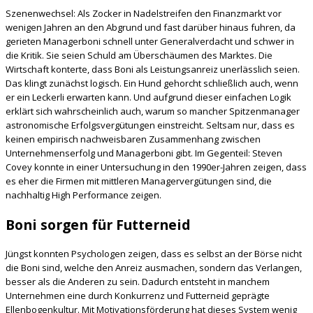
Szenenwechsel: Als Zocker in Nadelstreifen den Finanzmarkt vor
wenigen Jahren an den Abgrund und fast darüber hinaus fuhren, da
gerieten Managerboni schnell unter Generalverdacht und schwer in
die Kritik. Sie seien Schuld am Überschäumen des Marktes. Die
Wirtschaft konterte, dass Boni als Leistungsanreiz unerlässlich seien.
Das klingt zunächst logisch. Ein Hund gehorcht schließlich auch, wenn
er ein Leckerli erwarten kann. Und aufgrund dieser einfachen Logik
erklärt sich wahrscheinlich auch, warum so mancher Spitzenmanager
astronomische Erfolgsvergütungen einstreicht. Seltsam nur, dass es
keinen empirisch nachweisbaren Zusammenhang zwischen
Unternehmenserfolg und Managerboni gibt. Im Gegenteil: Steven
Covey konnte in einer Untersuchung in den 1990er-Jahren zeigen, dass
es eher die Firmen mit mittleren Managervergütungen sind, die
nachhaltig High Performance zeigen.
Boni sorgen für Futterneid
Jüngst konnten Psychologen zeigen, dass es selbst an der Börse nicht
die Boni sind, welche den Anreiz ausmachen, sondern das Verlangen,
besser als die Anderen zu sein. Dadurch entsteht in manchem
Unternehmen eine durch Konkurrenz und Futterneid geprägte
Ellenbogenkultur. Mit Motivationsförderung hat dieses System wenig